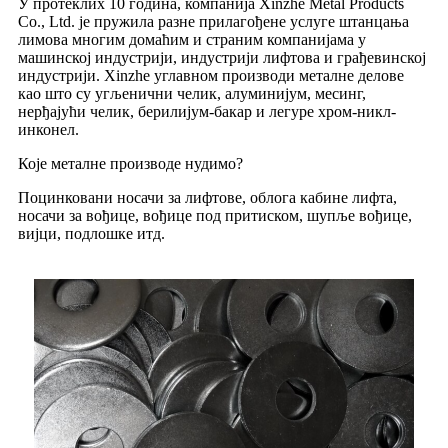
У протеклих 10 година, компанија Xinzhe Metal Products
Co., Ltd. је пружила разне прилагођене услуге штанцања
лимова многим домаћим и страним компанијама у
машинској индустрији, индустрији лифтова и грађевинској
индустрији. Xinzhe углавном производи металне делове
као што су угљенични челик, алуминијум, месинг,
нерђајући челик, берилијум-бакар и легуре хром-никл-
инконел.
Које металне производе нудимо?
Поцинковани носачи за лифтове, облога кабине лифта,
носачи за вођице, вођице под притиском, шупље вођице,
вијци, подлошке итд.