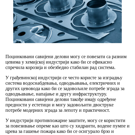
Поцинковани савијени делови могу се повезати са разним
цевима у хемијској индустрији како би се ефикасно
спречила корозија и обезбедио стабилан рад система.
У грађевинској индустрији се често користе за изградњу
система водоснабдевања, одводњавања, електричних и
других цевовода како би се задовољиле потребе зграда за
одводњавање, напајање и другу инфраструктуру.
Поцинковани савијени делови такође имају одређене
предности у естетици и могу задовољити двоструке
потребе модерних зграда за лепоту и практичност.
У индустрији противпожарне заштите, могу се користити
за повезивање опреме као што су хидранти, водене пумпе и
црева за гашење пожара како би се осигурало брзо и