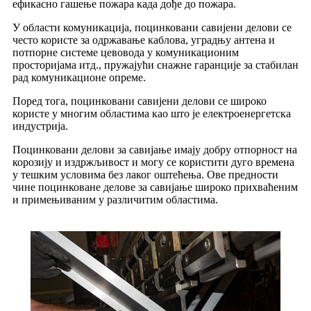
ефикасно гашење пожара када дође до пожара.
У области комуникација, поцинковани савијени делови се
често користе за одржавање каблова, уградњу антена и
потпорне системе цевовода у комуникационим
просторијама итд., пружајући снажне гаранције за стабилан
рад комуникационе опреме.
Поред тога, поцинковани савијени делови се широко
користе у многим областима као што је електроенергетска
индустрија.
Поцинковани делови за савијање имају добру отпорност на
корозију и издржљивост и могу се користити дуго времена
у тешким условима без лаког оштећења. Ове предности
чине поцинковане делове за савијање широко прихваћеним
и примењиваним у различитим областима.