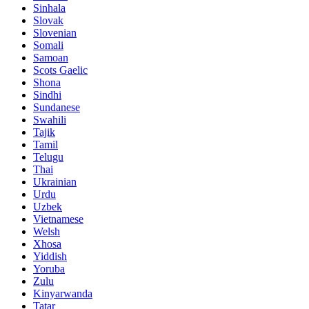
Sinhala
Slovak
Slovenian
Somali
Samoan
Scots Gaelic
Shona
Sindhi
Sundanese
Swahili
Tajik
Tamil
Telugu
Thai
Ukrainian
Urdu
Uzbek
Vietnamese
Welsh
Xhosa
Yiddish
Yoruba
Zulu
Kinyarwanda
Tatar