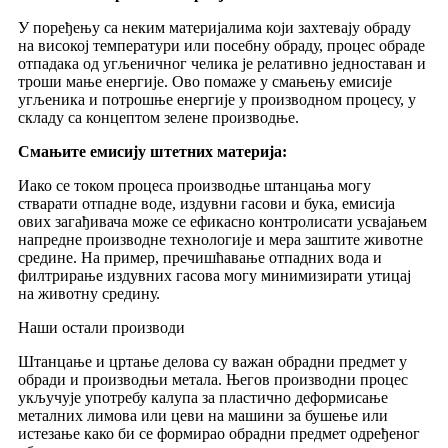
У поређењу са неким материјалима који захтевају обраду
на високој температури или посебну обраду, процес обраде
отпадака од угљеничног челика је релативно једноставан и
троши мање енергије. Ово помаже у смањењу емисије
угљеника и потрошње енергије у производном процесу, у
складу са концептом зелене производње.
Смањите емисију штетних материја:
Иако се током процеса производње штанцања могу
стварати отпадне воде, издувни гасови и бука, емисија
ових загађивача може се ефикасно контролисати усвајањем
напредне производне технологије и мера заштите животне
средине. На пример, пречишћавање отпадних вода и
филтрирање издувних гасова могу минимизирати утицај
на животну средину.
Наши остали производи
Штанцање и цртање делова су важан обрадни предмет у
обради и производњи метала. Његов производни процес
укључује употребу калупа за пластично деформисање
металних лимова или цеви на машини за бушење или
истезање како би се формирао обрадни предмет одређеног