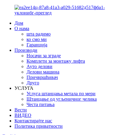
Дом
О нама
шта радимо
ко смо ми
Гаранција
Производи
Носачи за зграде
Комплети за монтажу лифта
Ауто делови
Делови машина
Причвршћивач
Друго
УСЛУГА
Услуга штанцања метала по мери
Штанцање од угљеничног челика
Честа питања
Вести
ВИДЕО
Контактирајте нас
Политика приватности