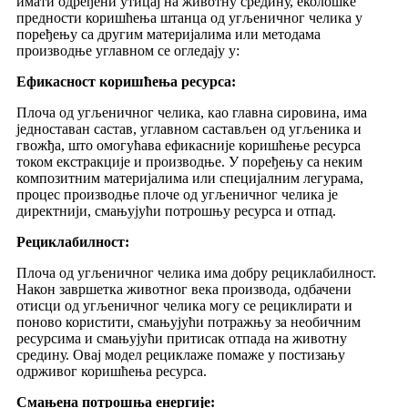
имати одређени утицај на животну средину, еколошке
предности коришћења штанца од угљеничног челика у
поређењу са другим материјалима или методама
производње углавном се огледају у:
Ефикасност коришћења ресурса:
Плоча од угљеничног челика, као главна сировина, има
једноставан састав, углавном састављен од угљеника и
гвожђа, што омогућава ефикасније коришћење ресурса
током екстракције и производње. У поређењу са неким
композитним материјалима или специјалним легурама,
процес производње плоче од угљеничног челика је
директнији, смањујући потрошњу ресурса и отпад.
Рециклабилност:
Плоча од угљеничног челика има добру рециклабилност.
Након завршетка животног века производа, одбачени
отисци од угљеничног челика могу се рециклирати и
поново користити, смањујући потражњу за необичним
ресурсима и смањујући притисак отпада на животну
средину. Овај модел рециклаже помаже у постизању
одрживог коришћења ресурса.
Смањена потрошња енергије: