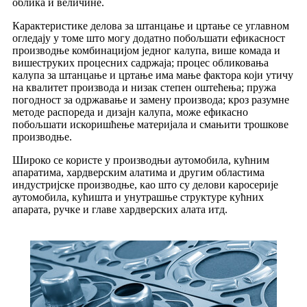
облика и величине.
Карактеристике делова за штанцање и цртање се углавном
огледају у томе што могу додатно побољшати ефикасност
производње комбинацијом једног калупа, више комада и
вишеструких процесних садржаја; процес обликовања
калупа за штанцање и цртање има мање фактора који утичу
на квалитет производа и низак степен оштећења; пружа
погодност за одржавање и замену производа; кроз разумне
методе распореда и дизајн калупа, може ефикасно
побољшати искоришћење материјала и смањити трошкове
производње.
Широко се користе у производњи аутомобила, кућним
апаратима, хардверским алатима и другим областима
индустријске производње, као што су делови каросерије
аутомобила, кућишта и унутрашње структуре кућних
апарата, ручке и главе хардверских алата итд.