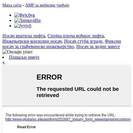
-
Мапа сајта
AMP за мобилне уређаје
Носач вратила лифта
,
Спојна плоча вођице лифта
,
Инжењерски конзолни носач
,
Носач стуба зграде
,
Фиксни
носач за грађевинско инжењерство
,
Носач за зидне завесе
Пошаљи имејл
x