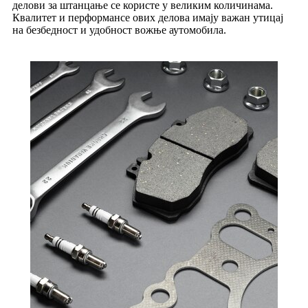
делови за штанцање се користе у великим количинама.
Квалитет и перформансе ових делова имају важан утицај
на безбедност и удобност вожње аутомобила.