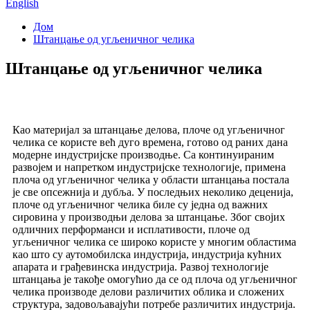
English
Дом
Штанцање од угљеничног челика
Штанцање од угљеничног челика
Као материјал за штанцање делова, плоче од угљеничног
челика се користе већ дуго времена, готово од раних дана
модерне индустријске производње. Са континуираним
развојем и напретком индустријске технологије, примена
плоча од угљеничног челика у области штанцања постала
је све опсежнија и дубља. У последњих неколико деценија,
плоче од угљеничног челика биле су једна од важних
сировина у производњи делова за штанцање. Због својих
одличних перформанси и исплативости, плоче од
угљеничног челика се широко користе у многим областима
као што су аутомобилска индустрија, индустрија кућних
апарата и грађевинска индустрија. Развој технологије
штанцања је такође омогућио да се од плоча од угљеничног
челика производе делови различитих облика и сложених
структура, задовољавајући потребе различитих индустрија.