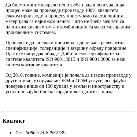
Да бисмо минимизирали непотребан рад и осигурали да
процес може да произведе производе 100% квалитета,
сваком производу и процесу приступамо са становишта
материјала са најнижом ценом – што не треба мешати са
најнижим квалитетом – у комбинацији са максимизираним
производним системом.
Проверите да ли сваки производ задовољава релевантне
спецификације, толеранције и завршну обраду површине.
Пратите напредак обраде. Добили смо сертификате за
системе квалитета ISO 9001:2015 и ISO 9001:2000 за наш
систем контроле квалитета.
Од 2016. године, компанија је почела да извози производе у
друге земље, уз пружање OEM и ODM услуге, освајајући
поверење више од 100 купаца у земљи и иностранству и
успостављајући блиске сарадничке односе са њима.
Контакт
Тел.: 0086-574-82832739