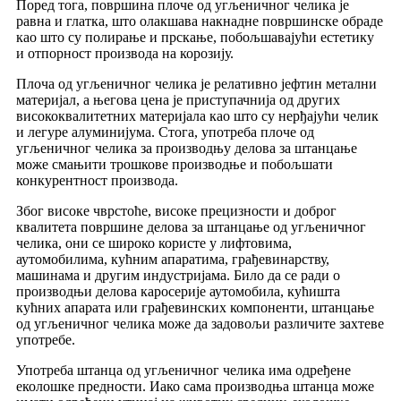
Поред тога, површина плоче од угљеничног челика је
равна и глатка, што олакшава накнадне површинске обраде
као што су полирање и прскање, побољшавајући естетику
и отпорност производа на корозију.
Плоча од угљеничног челика је релативно јефтин метални
материјал, а његова цена је приступачнија од других
висококвалитетних материјала као што су нерђајући челик
и легуре алуминијума. Стога, употреба плоче од
угљеничног челика за производњу делова за штанцање
може смањити трошкове производње и побољшати
конкурентност производа.
Због високе чврстоће, високе прецизности и доброг
квалитета површине делова за штанцање од угљеничног
челика, они се широко користе у лифтовима,
аутомобилима, кућним апаратима, грађевинарству,
машинама и другим индустријама. Било да се ради о
производњи делова каросерије аутомобила, кућишта
кућних апарата или грађевинских компоненти, штанцање
од угљеничног челика може да задовољи различите захтеве
употребе.
Употреба штанца од угљеничног челика има одређене
еколошке предности. Иако сама производња штанца може