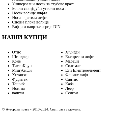
Универзални носач за стубове врата
Бочни савијајући угаони носач
Носач вођице лифта
Носач вратила лифта
Спојна плоча вођице
Вијци и навртке серије DIN
НАШИ КУПЦИ
Отис
Хјундаи
Шиндлер
Експресни лифт
Коне
Мараци
ТисенКруп
Содимас
Мицубиши
Ети Електроелемент
Хитацхи
Феникс лифт
Фуџитек
Сантис
Тошиба
Каба
Ионгда
Леер
кангли
Селком
© Ауторска права - 2010-2024: Сва права задржана.