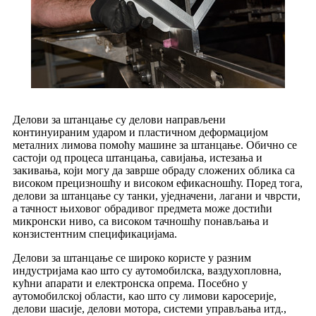
Делови за штанцање су делови направљени
континуираним ударом и пластичном деформацијом
металних лимова помоћу машине за штанцање. Обично се
састоји од процеса штанцања, савијања, истезања и
закивања, који могу да заврше обраду сложених облика са
високом прецизношћу и високом ефикасношћу. Поред тога,
делови за штанцање су танки, уједначени, лагани и чврсти,
а тачност њиховог обрадивог предмета може достићи
микронски ниво, са високом тачношћу понављања и
конзистентним спецификацијама.
Делови за штанцање се широко користе у разним
индустријама као што су аутомобилска, ваздухопловна,
кућни апарати и електронска опрема. Посебно у
аутомобилској области, као што су лимови каросерије,
делови шасије, делови мотора, системи управљања итд.,