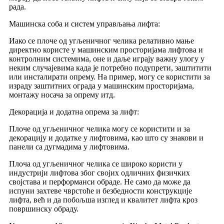
рада.
Машинска соба и систем управљања лифта:
Иако се плоче од угљеничног челика релативно мање
директно користе у машинским просторијама лифтова и
контролним системима, оне и даље играју важну улогу у
неким случајевима када је потребно подупрети, заштитити
или инсталирати опрему. На пример, могу се користити за
израду заштитних ограда у машинским просторијама,
монтажу носача за опрему итд.
Декорација и додатна опрема за лифт:
Плоче од угљеничног челика могу се користити и за
декорацију и додатке у лифтовима, као што су знакови и
панели са дугмадима у лифтовима.
Плоча од угљеничног челика се широко користи у
индустрији лифтова због својих одличних физичких
својстава и перформанси обраде. Не само да може да
испуни захтеве чврстоће и безбедности конструкције
лифта, већ и да побољша изглед и квалитет лифта кроз
површинску обраду.