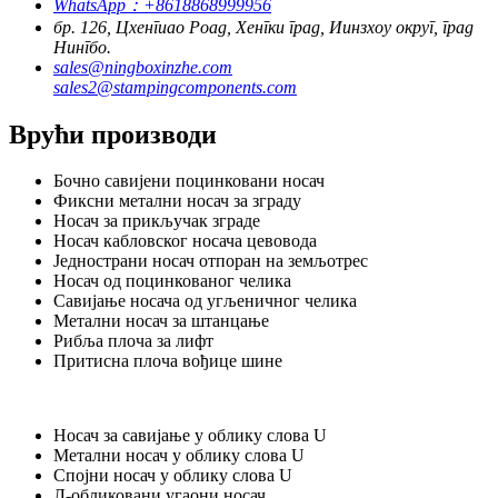
WhatsApp：+8618868999956
бр. 126, Цхенгиао Роад, Хенгки град, Иинзхоу округ, град
Нингбо.
sales@ningboxinzhe.com
sales2@stampingcomponents.com
Врући производи
Бочно савијени поцинковани носач
Фиксни метални носач за зграду
Носач за прикључак зграде
Носач кабловског носача цевовода
Једнострани носач отпоран на земљотрес
Носач од поцинкованог челика
Савијање носача од угљеничног челика
Метални носач за штанцање
Рибља плоча за лифт
Притисна плоча вођице шине
Носач за савијање у облику слова U
Метални носач у облику слова U
Спојни носач у облику слова U
Л-обликовани угаони носач