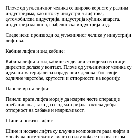
Плоче од угљеничног челика се широко користе у разним
индустријама, као што су индустрија лифтова,
аутомобилска индустрија, индустрија кућних апарата,
индустрија машина, грађевинска индустрија итд.
Следе неки производи од угљеничног челика у индустрији
лифтова.
Кабина лифта и зид кабине:
Кабина лифта и зид кабине су делови са којима путници
директно долазе у контакт. Плоче од угљеничног челика су
идеални материјали за израду ових делова због своје
одличне чврстоће, крутости и отпорности на корозију.
Панели врата лифта:
Панели врата лифта морају да издрже честе операције
пребацивања, тако да се од материјала захтева добра
отпорност на хабање и издржљивост.
Шине и носачи лифта:
Шине и носачи лифта су кључне компоненте рада лифта и
морају да носе тежину лифта и силу која се ствара током