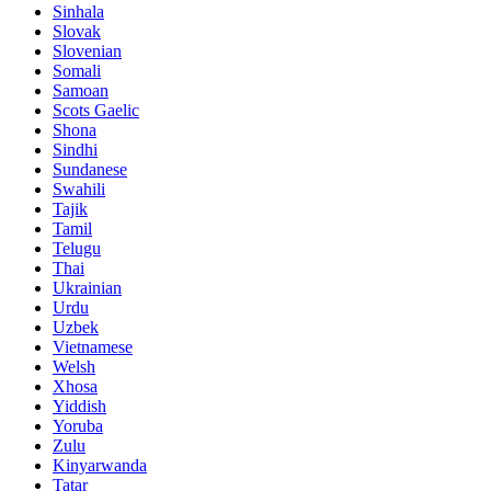
Sinhala
Slovak
Slovenian
Somali
Samoan
Scots Gaelic
Shona
Sindhi
Sundanese
Swahili
Tajik
Tamil
Telugu
Thai
Ukrainian
Urdu
Uzbek
Vietnamese
Welsh
Xhosa
Yiddish
Yoruba
Zulu
Kinyarwanda
Tatar