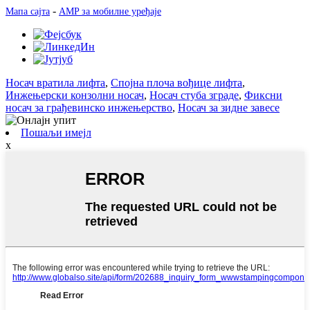
-
Мапа сајта
AMP за мобилне уређаје
Носач вратила лифта
,
Спојна плоча вођице лифта
,
Инжењерски конзолни носач
,
Носач стуба зграде
,
Фиксни
носач за грађевинско инжењерство
,
Носач за зидне завесе
Пошаљи имејл
x