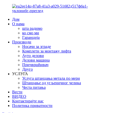
Дом
О нама
шта радимо
ко смо ми
Гаранција
Производи
Носачи за зграде
Комплети за монтажу лифта
Ауто делови
Делови машина
Причвршћивач
Друго
УСЛУГА
Услуга штанцања метала по мери
Штанцање од угљеничног челика
Честа питања
Вести
ВИДЕО
Контактирајте нас
Политика приватности