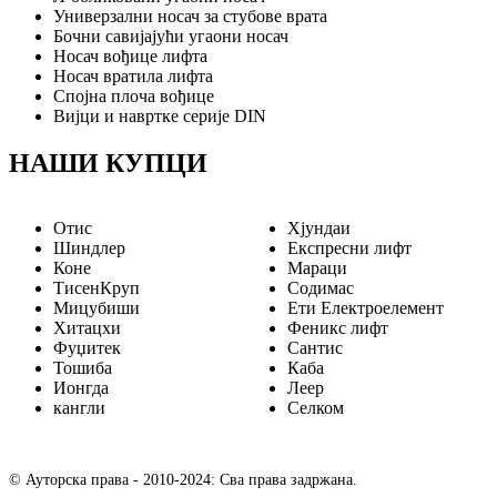
Универзални носач за стубове врата
Бочни савијајући угаони носач
Носач вођице лифта
Носач вратила лифта
Спојна плоча вођице
Вијци и навртке серије DIN
НАШИ КУПЦИ
Отис
Хјундаи
Шиндлер
Експресни лифт
Коне
Мараци
ТисенКруп
Содимас
Мицубиши
Ети Електроелемент
Хитацхи
Феникс лифт
Фуџитек
Сантис
Тошиба
Каба
Ионгда
Леер
кангли
Селком
© Ауторска права - 2010-2024: Сва права задржана.