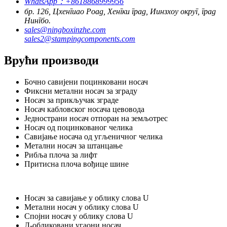
WhatsApp：+8618868999956
бр. 126, Цхенгиао Роад, Хенгки град, Иинзхоу округ, град
Нингбо.
sales@ningboxinzhe.com
sales2@stampingcomponents.com
Врући производи
Бочно савијени поцинковани носач
Фиксни метални носач за зграду
Носач за прикључак зграде
Носач кабловског носача цевовода
Једнострани носач отпоран на земљотрес
Носач од поцинкованог челика
Савијање носача од угљеничног челика
Метални носач за штанцање
Рибља плоча за лифт
Притисна плоча вођице шине
Носач за савијање у облику слова U
Метални носач у облику слова U
Спојни носач у облику слова U
Л-обликовани угаони носач