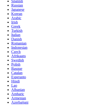
Spanish
Russian
Japanese
Korean
Arabic
Irish
Greek
Turkish
Italian
Danish
Romanian
Indonesian
Czech
Afrikaans
Swedish
Polish
Basque
Catalan
Esperanto
Hindi
Lao
Albanian
Amharic
Armenian
Azerbaijani