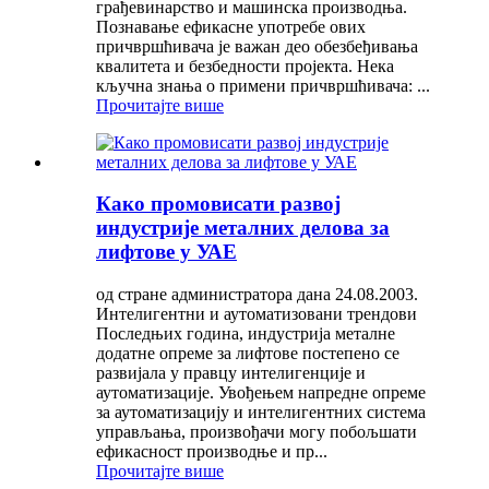
грађевинарство и машинска производња.
Познавање ефикасне употребе ових
причвршћивача је важан део обезбеђивања
квалитета и безбедности пројекта. Нека
кључна знања о примени причвршћивача: ...
Прочитајте више
Како промовисати развој
индустрије металних делова за
лифтове у УАЕ
од стране администратора дана 24.08.2003.
Интелигентни и аутоматизовани трендови
Последњих година, индустрија металне
додатне опреме за лифтове постепено се
развијала у правцу интелигенције и
аутоматизације. Увођењем напредне опреме
за аутоматизацију и интелигентних система
управљања, произвођачи могу побољшати
ефикасност производње и пр...
Прочитајте више