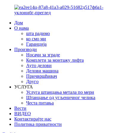
Дом
О нама
шта радимо
ко смо ми
Гаранција
Производи
Носачи за зграде
Комплети за монтажу лифта
Ауто делови
Делови машина
Причвршћивач
Друго
УСЛУГА
Услуга штанцања метала по мери
Штанцање од угљеничног челика
Честа питања
Вести
ВИДЕО
Контактирајте нас
Политика приватности