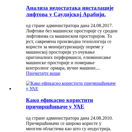
Анализа недостатака инсталације
лифтова у Саудијској Арабији.
од стране администратора дана 24.08.2017.
Лифтови без машинске просторије су сродни
лифтовима са машинском просторијом. То
јест, савремена производна технологија се
користи за минијатуризацију опреме у
машинској просторији уз очување
оригиналних перформанси, елиминисање
машинске просторије и померање
контролног ормара, вучне машине,...
Прочитајте више
Како ефикасно користити
причвршћиваче у УАЕ
од стране администратора дана 24.08.2010.
Причвршћивачи се широко користе у
многим областима као што су индустрија,