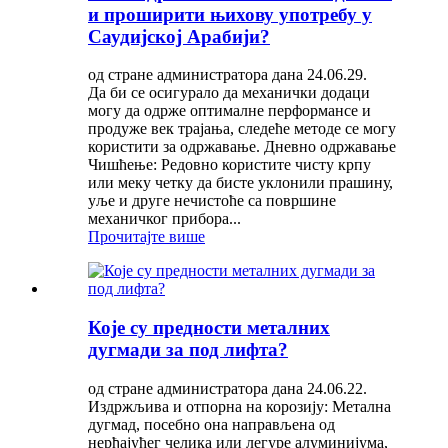
и проширити њихову употребу у
Саудијској Арабији?
од стране администратора дана 24.06.29.
Да би се осигурало да механички додаци
могу да одрже оптималне перформансе и
продуже век трајања, следеће методе се могу
користити за одржавање. Дневно одржавање
Чишћење: Редовно користите чисту крпу
или меку четку да бисте уклонили прашину,
уље и друге нечистоће са површине
механичког прибора...
Прочитајте више
Које су предности металних
дугмади за под лифта?
од стране администратора дана 24.06.22.
Издржљива и отпорна на корозију: Метална
дугмад, посебно она направљена од
нерђајућег челика или легуре алуминијума,