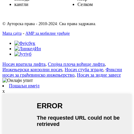
кангли
Селком
© Ауторска права - 2010-2024: Сва права задржана.
-
Мапа сајта
AMP за мобилне уређаје
Носач вратила лифта
,
Спојна плоча вођице лифта
,
Инжењерски конзолни носач
,
Носач стуба зграде
,
Фиксни
носач за грађевинско инжењерство
,
Носач за зидне завесе
Пошаљи имејл
x