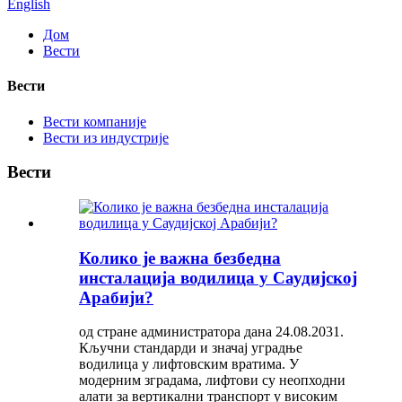
English
Дом
Вести
Вести
Вести компаније
Вести из индустрије
Вести
Колико је важна безбедна
инсталација водилица у Саудијској
Арабији?
од стране администратора дана 24.08.2031.
Кључни стандарди и значај уградње
водилица у лифтовским вратима. У
модерним зградама, лифтови су неопходни
алати за вертикални транспорт у високим