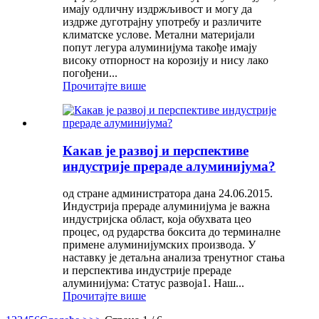
имају одличну издржљивост и могу да
издрже дуготрајну употребу и различите
климатске услове. Метални материјали
попут легура алуминијума такође имају
високу отпорност на корозију и нису лако
погођени...
Прочитајте више
Какав је развој и перспективе
индустрије прераде алуминијума?
од стране администратора дана 24.06.2015.
Индустрија прераде алуминијума је важна
индустријска област, која обухвата цео
процес, од рударства боксита до терминалне
примене алуминијумских производа. У
наставку је детаљна анализа тренутног стања
и перспектива индустрије прераде
алуминијума: Статус развоја1. Наш...
Прочитајте више