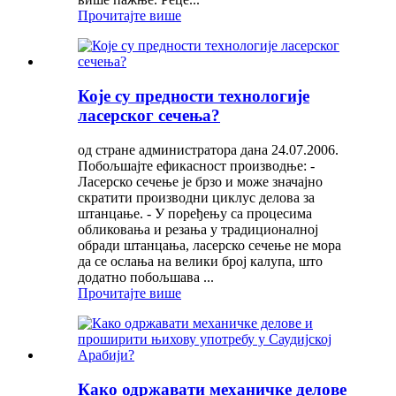
Прочитајте више
Које су предности технологије
ласерског сечења?
од стране администратора дана 24.07.2006.
Побољшајте ефикасност производње: -
Ласерско сечење је брзо и може значајно
скратити производни циклус делова за
штанцање. - У поређењу са процесима
обликовања и резања у традиционалној
обради штанцања, ласерско сечење не мора
да се ослања на велики број калупа, што
додатно побољшава ...
Прочитајте више
Како одржавати механичке делове