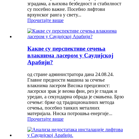
зградама, а њихова безбедност и стабилност
су посебно важне. Посебно лифтови
врхунског ранга у свету...
Прочитајте више
Какве су перспективе сечења
влакнима ласером у Саудијској
Арабији?
од стране администратора дана 24.08.24.
Главне предности машина за сечење
влакнима ласером Висока прецизност:
ласерски зрак је веома фин, рез је гладак и
уредан, а секундарна обрада је смањена. Брзо
сечење: брже од традиционалних метода
сечења, посебно танких металних
материјала. Ниска потрошња енергије...
Прочитајте више