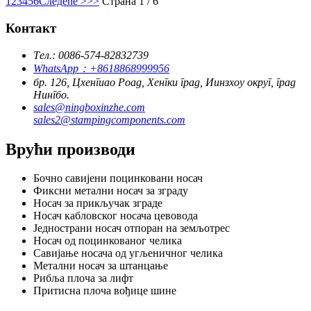
1
2
3
4
5
6
Следеће >
>>
Страна 1 / 6
Контакт
Тел.: 0086-574-82832739
WhatsApp：+8618868999956
бр. 126, Цхенгиао Роад, Хенгки град, Иинзхоу округ, град
Нингбо.
sales@ningboxinzhe.com
sales2@stampingcomponents.com
Врући производи
Бочно савијени поцинковани носач
Фиксни метални носач за зграду
Носач за прикључак зграде
Носач кабловског носача цевовода
Једнострани носач отпоран на земљотрес
Носач од поцинкованог челика
Савијање носача од угљеничног челика
Метални носач за штанцање
Рибља плоча за лифт
Притисна плоча вођице шине