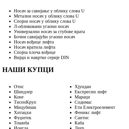
Носач за савијање у облику слова U
Метални носач у облику слова U
Спојни носач у облику слова U
Л-обликовани угаони носач
Универзални носач за стубове врата
Бочни савијајући угаони носач
Носач вођице лифта
Носач вратила лифта
Спојна плоча вођице
Вијци и навртке серије DIN
НАШИ КУПЦИ
Отис
Хјундаи
Шиндлер
Експресни лифт
Коне
Мараци
ТисенКруп
Содимас
Мицубиши
Ети Електроелемент
Хитацхи
Феникс лифт
Фуџитек
Сантис
Тошиба
Каба
Ионгда
Леер