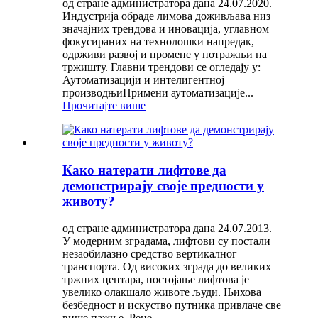
од стране администратора дана 24.07.2020.
Индустрија обраде лимова доживљава низ
значајних трендова и иновација, углавном
фокусираних на технолошки напредак,
одрживи развој и промене у потражњи на
тржишту. Главни трендови се огледају у:
Аутоматизацији и интелигентној
производњиПримени аутоматизације...
Прочитајте више
Како натерати лифтове да
демонстрирају своје предности у
животу?
од стране администратора дана 24.07.2013.
У модерним зградама, лифтови су постали
незаобилазно средство вертикалног
транспорта. Од високих зграда до великих
тржних центара, постојање лифтова је
увелико олакшало животе људи. Њихова
безбедност и искуство путника привлаче све
више пажње. Реце...