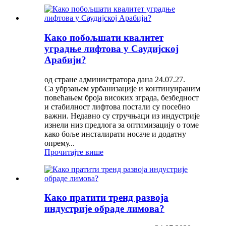
Како побољшати квалитет
уградње лифтова у Саудијској
Арабији?
од стране администратора дана 24.07.27.
Са убрзањем урбанизације и континуираним
повећањем броја високих зграда, безбедност
и стабилност лифтова постали су посебно
важни. Недавно су стручњаци из индустрије
изнели низ предлога за оптимизацију о томе
како боље инсталирати носаче и додатну
опрему...
Прочитајте више
Како пратити тренд развоја
индустрије обраде лимова?