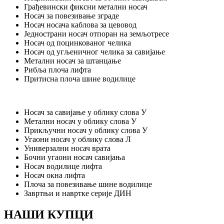
Грађевински фиксни метални носач
Носач за повезивање зграде
Носач носача каблова за цевовод
Једнострани носач отпоран на земљотресе
Носач од поцинкованог челика
Носач од угљеничног челика за савијање
Метални носач за штанцање
Рибља плоча лифта
Притисна плоча шине водилице
Носач за савијање у облику слова У
Метални носач у облику слова У
Прикључни носач у облику слова У
Угаони носач у облику слова Л
Универзални носач врата
Бочни угаони носач савијања
Носач водилице лифта
Носач окна лифта
Плоча за повезивање шине водилице
Завртњи и навртке серије ДИН
НАШИ КУПЦИ