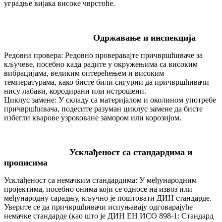
уградње вијака високе чврстоће.
Одржавање и инспекција
Редовна провера: Редовно проверавајте причвршћиваче за
кључеве, посебно када радите у окружењима са високим
вибрацијама, великим оптерећењем и високим
температурама, како бисте били сигурни да причвршћивачи
нису лабави, кородирани или истрошени.
Циклус замене: У складу са материјалом и околином употребе
причвршћивача, подесите разуман циклус замене да бисте
избегли кварове узроковане замором или корозијом.
Усклађеност са стандардима и
прописима
Усклађеност са немачким стандардима: У међународним
пројектима, посебно онима који се односе на извоз или
међународну сарадњу, кључно је поштовати ДИН стандарде.
Уверите се да причвршћивачи испуњавају одговарајуће
немачке стандарде (као што је ДИН ЕН ИСО 898-1: Стандард