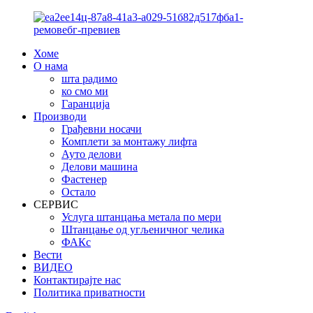
Хоме
О нама
шта радимо
ко смо ми
Гаранција
Производи
Грађевни носачи
Комплети за монтажу лифта
Ауто делови
Делови машина
Фастенер
Остало
СЕРВИС
Услуга штанцања метала по мери
Штанцање од угљеничног челика
ФАКс
Вести
ВИДЕО
Контактирајте нас
Политика приватности