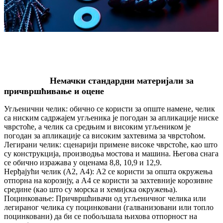
Немачки стандардни материјали за
причвршћивање и оцене
Угљенични челик: обично се користи за опште намене, челик
са ниским садржајем угљеника је погодан за апликације ниске
чврстоће, а челик са средњим и високим угљеником је
погодан за апликације са високим захтевима за чврстоћом.
Легирани челик: сценарији примене високе чврстоће, као што
су конструкција, производња мостова и машина. Његова снага
се обично изражава у оценама 8,8, 10,9 и 12,9.
Нерђајући челик (А2, А4): А2 се користи за општа окружења
отпорна на корозију, а А4 се користи за захтевније корозивне
средине (као што су морска и хемијска окружења).
Поцинковање: Причвршћивачи од угљеничног челика или
легираног челика су поцинковани (галванизовани или топло
поцинковани) да би се побољшала њихова отпорност на