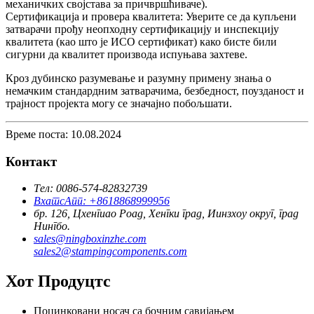
механичких својстава за причвршћиваче).
Сертификација и провера квалитета: Уверите се да купљени
затварачи прођу неопходну сертификацију и инспекцију
квалитета (као што је ИСО сертификат) како бисте били
сигурни да квалитет производа испуњава захтеве.
Кроз дубинско разумевање и разумну примену знања о
немачким стандардним затварачима, безбедност, поузданост и
трајност пројекта могу се значајно побољшати.
Време поста: 10.08.2024
Контакт
Тел: 0086-574-82832739
ВхатсАпп: +8618868999956
бр. 126, Цхенгиао Роад, Хенгки град, Иинзхоу округ, град
Нингбо.
sales@ningboxinzhe.com
sales2@stampingcomponents.com
Хот Продуцтс
Поцинковани носач са бочним савијањем