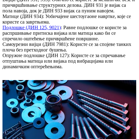
причвршћивање структурних делова. ДИН 931 је вијак са
пола навоја, док је ДИН 933 вијак са пуним навојем.
Матице (ДИН 934): Уобичајене шестоугаоне навртке, које се
користе са завртњима.
Подлошке (ДИН 125, 9021)
: Равне подлошке се користе за
распршивање притиска вијака или матица како би се
спречило оштећење причвршћене површине.
Самоурезни вијци (ДИН 7981): Користе се за спојеве танких
плоча без претходног бушења.
Опружне подлошке (ДИН 127): Користе се за спречавање
отпуштања матица или вијака под вибрацијама или
динамичким оптерећењима.