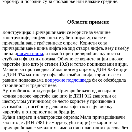
корозију и погодни су за спољашње или влажне средине.
Области примене
Конструкција: Причвршћивачи се користе за челичне
конструкције, спојеве оплате у бетонирању, скеле и
причвршћивање грађевинске опреме. Користи се за
причвршћивање шина лифта на зид отвора лифта, везу између
шина и
носачи шина
, и помоћ при причвршћивању носача
стубова и фиксних носача. Обично се користе вијци високе
чврстоће (као што је степен 10.9) и топло поцинковани вијци.
Машинска производња: У машинској опреми, ДИН 933 вијци
и ДИН 934 матице су најчешћа комбинација, користе се са
равним подлошкама и
опружне подлошке
да би се обезбедила
стабилност и трајност везе.
Аутомобилска индустрија: Причвршћивачи од легираног
челика високе чврстоће као што је ДИН 912 (завртњи са
шестоуглом утичницом) се често користе у производњи
аутомобила, посебно у деловима који захтевају високу
чврстоћу и отпорност на вибрације.
Кућни апарати и електронска опрема: Мали причвршћивачи
као што је ДИН 7981 (самоурезујући вијци) се користе за
причвршћивање металних лимова или пластичних делова без