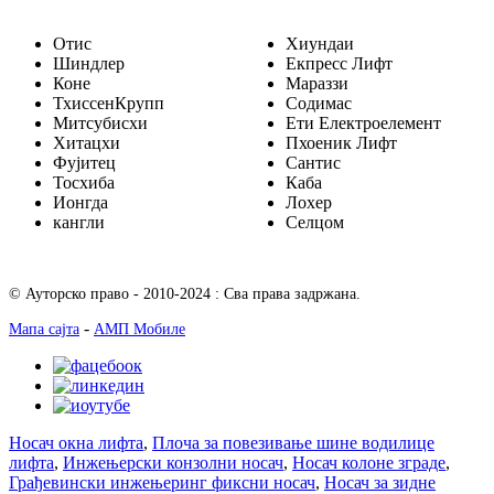
Отис
Хиундаи
Шиндлер
Екпресс Лифт
Коне
Мараззи
ТхиссенКрупп
Содимас
Митсубисхи
Ети Електроелемент
Хитацхи
Пхоеник Лифт
Фујитец
Сантис
Тосхиба
Каба
Ионгда
Лохер
кангли
Селцом
© Ауторско право - 2010-2024 : Сва права задржана.
-
Мапа сајта
АМП Мобиле
Носач окна лифта
,
Плоча за повезивање шине водилице
лифта
,
Инжењерски конзолни носач
,
Носач колоне зграде
,
Грађевински инжењеринг фиксни носач
,
Носач за зидне