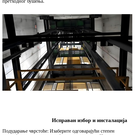
претходног бушења.
Исправан избор и инсталација
Подударање чврстоће: Изаберите одговарајући степен