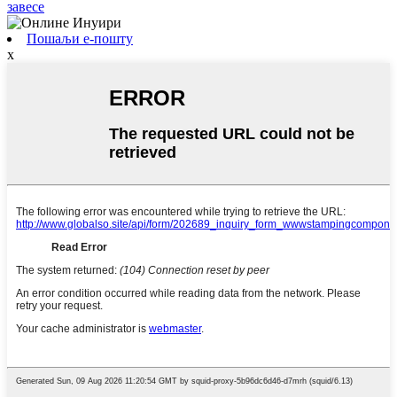
завесе
Пошаљи е-пошту
x