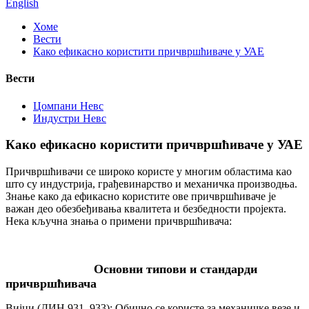
English
Хоме
Вести
Како ефикасно користити причвршћиваче у УАЕ
Вести
Цомпани Невс
Индустри Невс
Како ефикасно користити причвршћиваче у УАЕ
Причвршћивачи се широко користе у многим областима као
што су индустрија, грађевинарство и механичка производња.
Знање како да ефикасно користите ове причвршћиваче је
важан део обезбеђивања квалитета и безбедности пројекта.
Нека кључна знања о примени причвршћивача:
Основни типови и стандарди
причвршћивача
Вијци (ДИН 931, 933): Обично се користе за механичке везе и