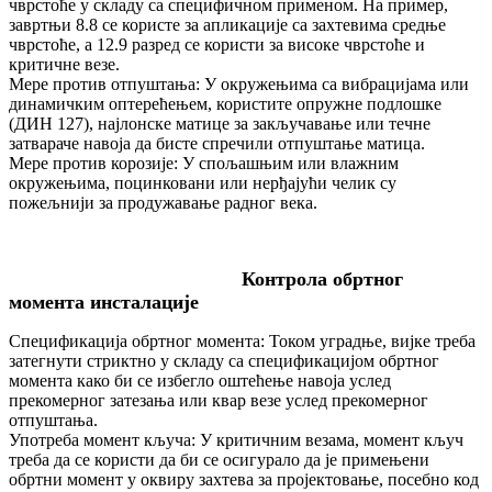
чврстоће у складу са специфичном применом. На пример,
завртњи 8.8 се користе за апликације са захтевима средње
чврстоће, а 12.9 разред се користи за високе чврстоће и
критичне везе.
Мере против отпуштања: У окружењима са вибрацијама или
динамичким оптерећењем, користите опружне подлошке
(ДИН 127), најлонске матице за закључавање или течне
затвараче навоја да бисте спречили отпуштање матица.
Мере против корозије: У спољашњим или влажним
окружењима, поцинковани или нерђајући челик су
пожељнији за продужавање радног века.
Контрола обртног
момента инсталације
Спецификација обртног момента: Током уградње, вијке треба
затегнути стриктно у складу са спецификацијом обртног
момента како би се избегло оштећење навоја услед
прекомерног затезања или квар везе услед прекомерног
отпуштања.
Употреба момент кључа: У критичним везама, момент кључ
треба да се користи да би се осигурало да је примењени
обртни момент у оквиру захтева за пројектовање, посебно код