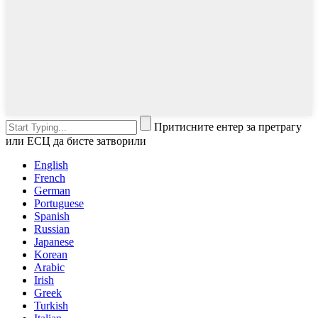
Притисните ентер за претрагу
или ЕСЦ да бисте затворили
English
French
German
Portuguese
Spanish
Russian
Japanese
Korean
Arabic
Irish
Greek
Turkish