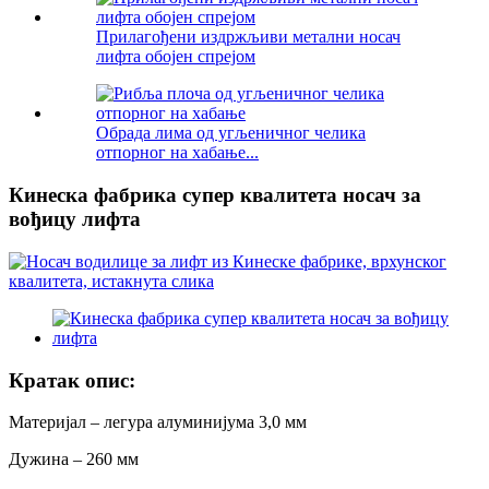
Прилагођени издржљиви метални носач
лифта обојен спрејом
Обрада лима од угљеничног челика
отпорног на хабање...
Кинеска фабрика супер квалитета носач за
вођицу лифта
Кратак опис:
Материјал – легура алуминијума 3,0 мм
Дужина – 260 мм