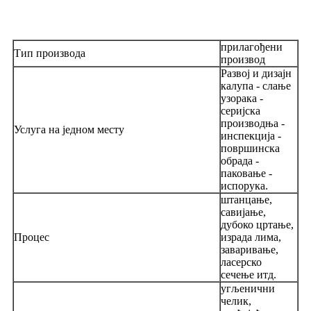
прилагођени
Тип производа
производ
Развој и дизајн
калупа - слање
узорака -
серијска
производња -
Услуга на једном месту
инспекција -
површинска
обрада -
паковање -
испорука.
штанцање,
савијање,
дубоко цртање,
Процес
израда лима,
заваривање,
ласерско
сечење итд.
угљенични
челик,