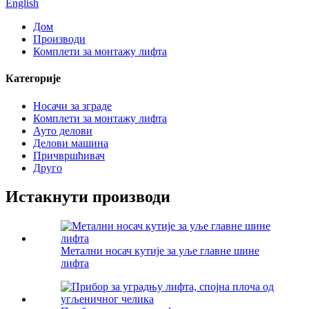
English
Дом
Производи
Комплети за монтажу лифта
Категорије
Носачи за зграде
Комплети за монтажу лифта
Ауто делови
Делови машина
Причвршћивач
Друго
Истакнути производи
Метални носач кутије за уље главне шине
лифта