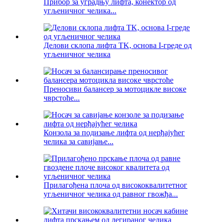
Прибор за уградњу лифта, конектор од
угљеничног челика...
Делови склопа лифта TK, основа I-греде од
угљеничног челика
Преносиви балансер за мотоцикле високе
чврстоће...
Конзола за подизање лифта од нерђајућег
челика за савијање...
Прилагођена плоча од висококвалитетног
угљеничног челика од равног гвожђа...