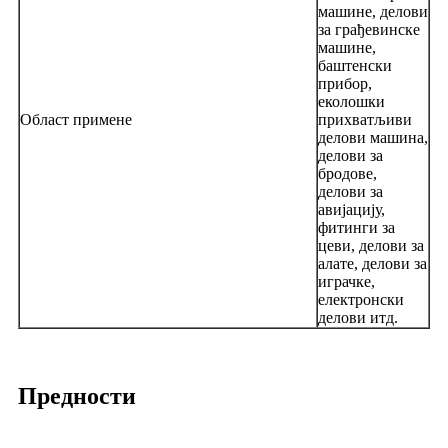
машине, делови
за грађевинске
машине,
баштенски
прибор,
еколошки
Област примене
прихватљиви
делови машина,
делови за
бродове,
делови за
авијацију,
фитинги за
цеви, делови за
алате, делови за
играчке,
електронски
делови итд.
Предности