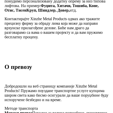
понудимо персонализовану додатну опрему за низ типова
лифтова. На пример:
Фуџита, Хитачи, Тошиба, Коне,
Отис, ТисенКруп, Шиндлер, Довер,
итд.
Контактирајте Xinzhe Metal Products одмах ако тражите
прецизну фирму за обраду лима која може да направи
врхунске прилагођене делове. Биће нам драго да
разговарамо са вама о вашем пројекту и да вам пружимо
бесплатну процену.
О превозу
Добродошли на веб страницу компаније Xinzhe Metal
Products! Пружамо поуздане транспортне услуге купцима
широм света како бисмо осигурали да ваше поруџбине буду
испоручене безбедно и на време.
Методе транспорта
Морски превоз
Погодно за велике поруџбине, економично