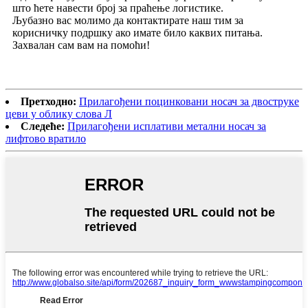
што ћете навести број за праћење логистике.
Љубазно вас молимо да контактирате наш тим за
корисничку подршку ако имате било каквих питања.
Захвалан сам вам на помоћи!
Претходно:
Прилагођени поцинковани носач за двоструке
цеви у облику слова Л
Следеће:
Прилагођени исплативи метални носач за
лифтово вратило