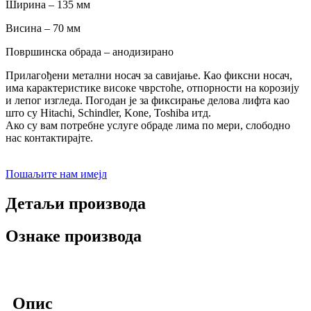
Ширина – 135 мм
Висина – 70 мм
Површинска обрада – анодизирано
Прилагођени метални носач за савијање. Као фиксни носач,
има карактеристике високе чврстоће, отпорности на корозију
и лепог изгледа. Погодан је за фиксирање делова лифта као
што су Hitachi, Schindler, Kone, Toshiba итд.
Ако су вам потребне услуге обраде лима по мери, слободно
нас контактирајте.
Пошаљите нам имејл
Детаљи производа
Ознаке производа
Опис