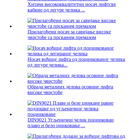
Хитачи висококвалитетни носач лифтске
кабине од легуре челика ...
Прилагођени носач за савијање високе
чврстоће са прсканим премазом
Носач вођице лифта од поцинкованог челика
од легуре челика...
Обрада металних делова осовине лифта
високе чврстоће
DIN9021 Угљенични челик поцинкован
плаво и бело цинковање ...