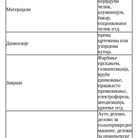
нерђајући
челик,
Материјали
алуминијум,
бакар,
поцинковани
челик итд.
према
цртежима или
Димензије
узорцима
купца.
Фарбање
прскањем,
галванизација,
вруће
цинковање,
Заврши
прашкасто
премазивање,
електрофореза,
анодизација,
црнење итд.
Ауто делови,
делови за
пољопривредне
машине, делови
за инжењерске