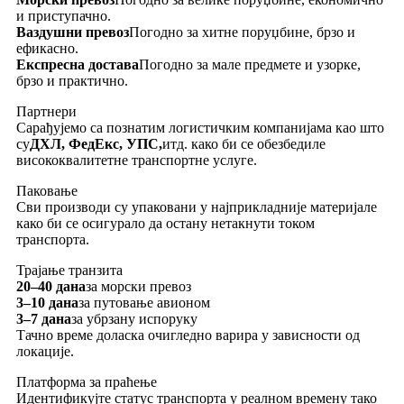
и приступачно.
Ваздушни превоз
Погодно за хитне поруџбине, брзо и
ефикасно.
Експресна достава
Погодно за мале предмете и узорке,
брзо и практично.
Партнери
Сарађујемо са познатим логистичким компанијама као што
су
ДХЛ, ФедЕкс, УПС,
итд. како би се обезбедиле
висококвалитетне транспортне услуге.
Паковање
Сви производи су упаковани у најприкладније материјале
како би се осигурало да остану нетакнути током
транспорта.
Трајање транзита
20–40 дана
за морски превоз
3–10 дана
за путовање авионом
3–7 дана
за убрзану испоруку
Тачно време доласка очигледно варира у зависности од
локације.
Платформа за праћење
Идентификујте статус транспорта у реалном времену тако