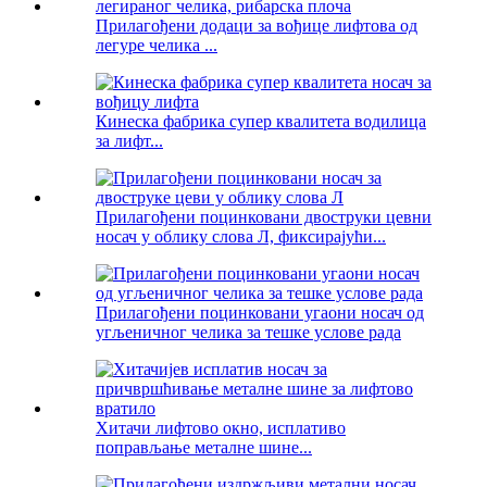
Прилагођени додаци за вођице лифтова од
легуре челика ...
Кинеска фабрика супер квалитета водилица
за лифт...
Прилагођени поцинковани двоструки цевни
носач у облику слова Л, фиксирајући...
Прилагођени поцинковани угаони носач од
угљеничног челика за тешке услове рада
Хитачи лифтово окно, исплативо
поправљање металне шине...