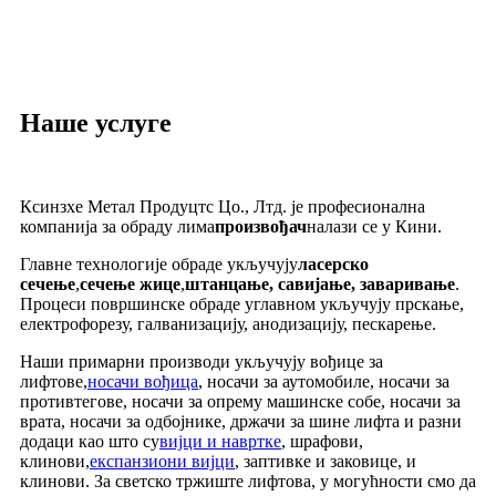
Наше услуге
Ксинзхе Метал Продуцтс Цо., Лтд. је професионална
компанија за обраду лима
произвођач
налази се у Кини.
Главне технологије обраде укључују
ласерско
сечење
,
сечење жице
,
штанцање, савијање, заваривање
.
Процеси површинске обраде углавном укључују прскање,
електрофорезу, галванизацију, анодизацију, пескарење.
Наши примарни производи укључују вођице за
лифтове,
носачи вођица
, носачи за аутомобиле, носачи за
противтегове, носачи за опрему машинске собе, носачи за
врата, носачи за одбојнике, држачи за шине лифта и разни
додаци као што су
вијци и навртке
, шрафови,
клинови,
експанзиони вијци
, заптивке и заковице, и
клинови. За светско тржиште лифтова, у могућности смо да