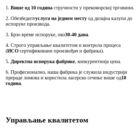
1.
Више од 10 година
стручности у прекоморској трговини.
2. Обезбедите
услуга на једном месту
од дизајна калупа до
испоруке производа.
3. Брзо време испоруке, око
30-40 дана
.
4. Строго управљање квалитетом и контрола процеса
(
ИСО
сертификовани произвођач и фабрика).
5.
Директна испорука фабрике
, конкурентнија цена.
6. Професионално, наша фабрика је служила индустрији
прераде лимова и користила ласерско сечење више од
10
година
.
Управљање квалитетом