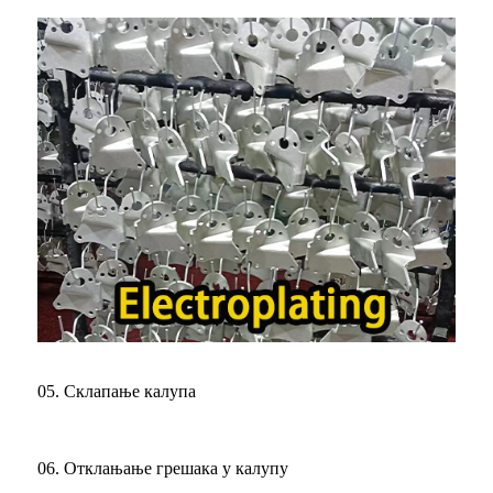
05. Склапање калупа
06. Отклањање грешака у калупу