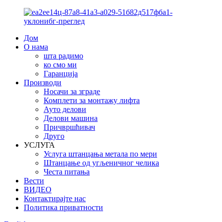
Дом
О нама
шта радимо
ко смо ми
Гаранција
Производи
Носачи за зграде
Комплети за монтажу лифта
Ауто делови
Делови машина
Причвршћивач
Друго
УСЛУГА
Услуга штанцања метала по мери
Штанцање од угљеничног челика
Честа питања
Вести
ВИДЕО
Контактирајте нас
Политика приватности