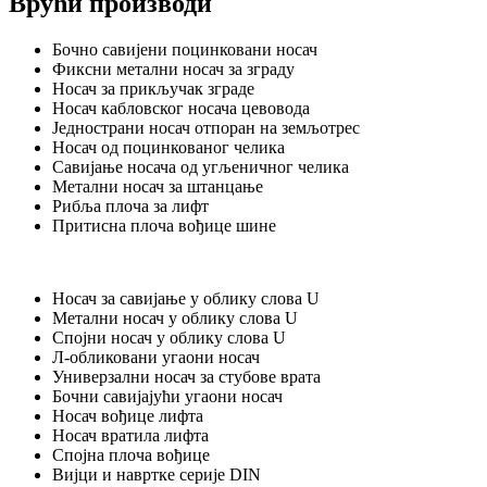
Врући производи
Бочно савијени поцинковани носач
Фиксни метални носач за зграду
Носач за прикључак зграде
Носач кабловског носача цевовода
Једнострани носач отпоран на земљотрес
Носач од поцинкованог челика
Савијање носача од угљеничног челика
Метални носач за штанцање
Рибља плоча за лифт
Притисна плоча вођице шине
Носач за савијање у облику слова U
Метални носач у облику слова U
Спојни носач у облику слова U
Л-обликовани угаони носач
Универзални носач за стубове врата
Бочни савијајући угаони носач
Носач вођице лифта
Носач вратила лифта
Спојна плоча вођице
Вијци и навртке серије DIN