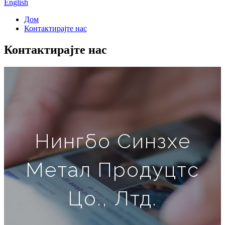
English
Дом
Контактирајте нас
Контактирајте нас
Нингбо Синзхе
Метал Продуцтс
Цо., Лтд.