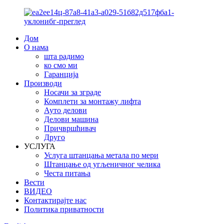
Дом
О нама
шта радимо
ко смо ми
Гаранција
Производи
Носачи за зграде
Комплети за монтажу лифта
Ауто делови
Делови машина
Причвршћивач
Друго
УСЛУГА
Услуга штанцања метала по мери
Штанцање од угљеничног челика
Честа питања
Вести
ВИДЕО
Контактирајте нас
Политика приватности