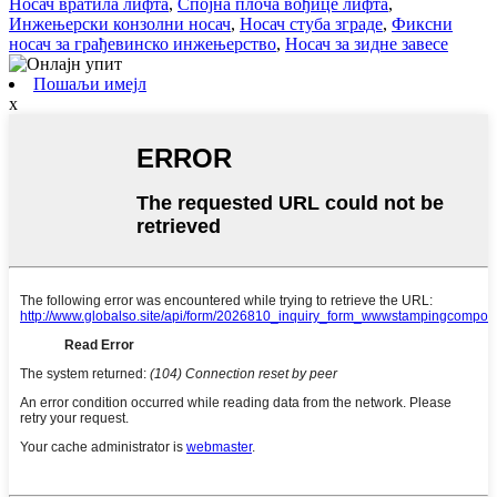
Носач вратила лифта
,
Спојна плоча вођице лифта
,
Инжењерски конзолни носач
,
Носач стуба зграде
,
Фиксни
носач за грађевинско инжењерство
,
Носач за зидне завесе
Пошаљи имејл
x