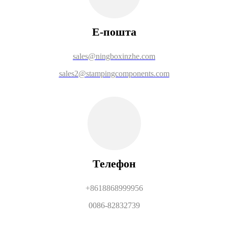
Е-пошта
sales@ningboxinzhe.com
sales2@stampingcomponents.com
Телефон
+8618868999956
0086-82832739