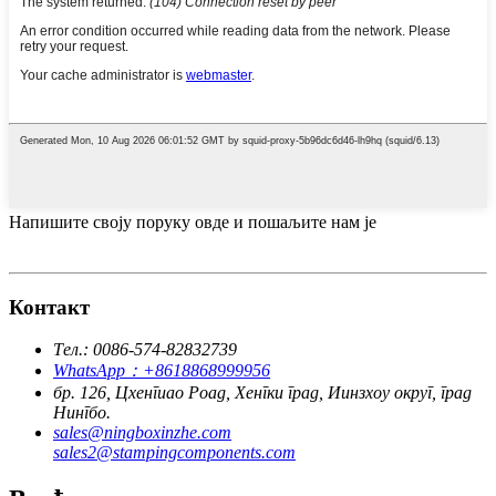
Напишите своју поруку овде и пошаљите нам је
Контакт
Тел.: 0086-574-82832739
WhatsApp：+8618868999956
бр. 126, Цхенгиао Роад, Хенгки град, Иинзхоу округ, град
Нингбо.
sales@ningboxinzhe.com
sales2@stampingcomponents.com