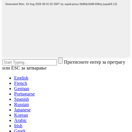
Притисните ентер за претрагу
или ESC за затварање
English
French
German
Portuguese
Spanish
Russian
Japanese
Korean
Arabic
Irish
Greek