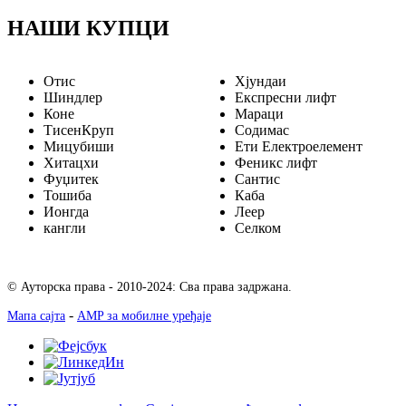
НАШИ КУПЦИ
Отис
Хјундаи
Шиндлер
Експресни лифт
Коне
Мараци
ТисенКруп
Содимас
Мицубиши
Ети Електроелемент
Хитацхи
Феникс лифт
Фуџитек
Сантис
Тошиба
Каба
Ионгда
Леер
кангли
Селком
© Ауторска права - 2010-2024: Сва права задржана.
-
Мапа сајта
AMP за мобилне уређаје