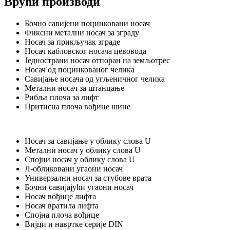
Врући производи
Бочно савијени поцинковани носач
Фиксни метални носач за зграду
Носач за прикључак зграде
Носач кабловског носача цевовода
Једнострани носач отпоран на земљотрес
Носач од поцинкованог челика
Савијање носача од угљеничног челика
Метални носач за штанцање
Рибља плоча за лифт
Притисна плоча вођице шине
Носач за савијање у облику слова U
Метални носач у облику слова U
Спојни носач у облику слова U
Л-обликовани угаони носач
Универзални носач за стубове врата
Бочни савијајући угаони носач
Носач вођице лифта
Носач вратила лифта
Спојна плоча вођице
Вијци и навртке серије DIN