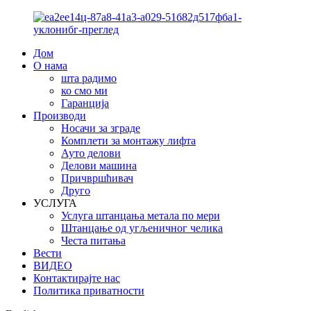
Дом
О нама
шта радимо
ко смо ми
Гаранција
Производи
Носачи за зграде
Комплети за монтажу лифта
Ауто делови
Делови машина
Причвршћивач
Друго
УСЛУГА
Услуга штанцања метала по мери
Штанцање од угљеничног челика
Честа питања
Вести
ВИДЕО
Контактирајте нас
Политика приватности