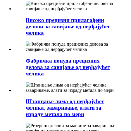
Високо прецизни прилагођени
делови за савијање од нерђајућег
челика
Фабричка понуда прецизних
делова за савијање од нерђајућег
челика
Штанцање лима од нерђајућег
челика, заваривање, алати за
израду метала по мери