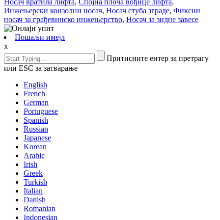
Носач вратила лифта
,
Спојна плоча вођице лифта
,
Инжењерски конзолни носач
,
Носач стуба зграде
,
Фиксни
носач за грађевинско инжењерство
,
Носач за зидне завесе
Пошаљи имејл
x
Притисните ентер за претрагу
или ESC за затварање
English
French
German
Portuguese
Spanish
Russian
Japanese
Korean
Arabic
Irish
Greek
Turkish
Italian
Danish
Romanian
Indonesian