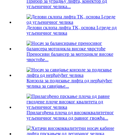
Прибор за уградњу лифта, конектор од
угљеничног челика...
Делови склопа лифта TK, основа I-греде од
угљеничног челика
Преносиви балансер за мотоцикле високе
чврстоће...
Конзола за подизање лифта од нерђајућег
челика за савијање...
Прилагођена плоча од висококвалитетног
угљеничног челика од равног гвожђа...