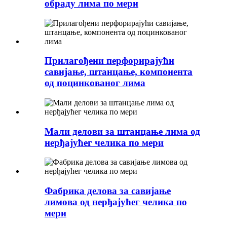
обраду лима по мери
Прилагођени перфорирајући
савијање, штанцање, компонента
од поцинкованог лима
Мали делови за штанцање лима од
нерђајућег челика по мери
Фабрика делова за савијање
лимова од нерђајућег челика по
мери