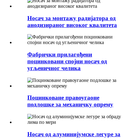
Носач за монтажу радијатора од
анодизираног високог квалитета
Фабрички прилагођени
поцинковани спојни носач од
угљеничног челика
Поцинковане правоугаоне
подлошке за механичку опрему
Носач од алуминијумске легуре за