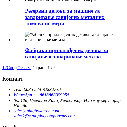
Резервни делови за машине за
заваривање савијених металних
лимова по мери
Фабрика прилагођених делова за
савијање и заваривање метала
1
2
Следеће >
>>
Страна 1 / 2
Контакт
Тел.: 0086-574-82832739
WhatsApp：+8618868999956
бр. 126, Цхенгиао Роад, Хенгки град, Иинзхоу округ, град
Нингбо.
sales@ningboxinzhe.com
sales2@stampingcomponents.com