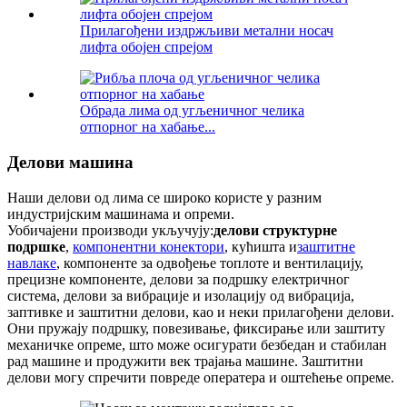
Прилагођени издржљиви метални носач
лифта обојен спрејом
Обрада лима од угљеничног челика
отпорног на хабање...
Делови машина
Наши делови од лима се широко користе у разним
индустријским машинама и опреми.
Уобичајени производи укључују:
делови структурне
подршке
,
компонентни конектори
, кућишта и
заштитне
навлаке
, компоненте за одвођење топлоте и вентилацију,
прецизне компоненте, делови за подршку електричног
система, делови за вибрације и изолацију од вибрација,
заптивке и заштитни делови, као и неки прилагођени делови.
Они пружају подршку, повезивање, фиксирање или заштиту
механичке опреме, што може осигурати безбедан и стабилан
рад машине и продужити век трајања машине. Заштитни
делови могу спречити повреде оператера и оштећење опреме.