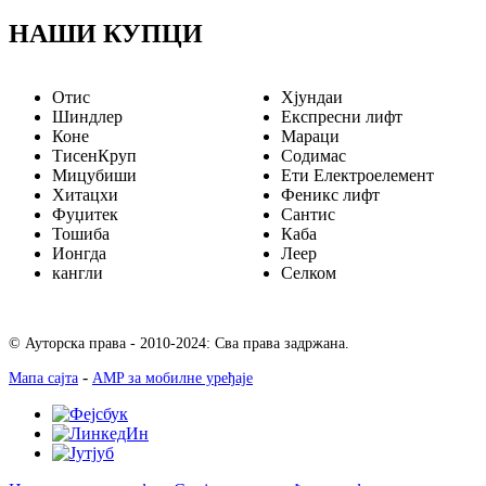
НАШИ КУПЦИ
Отис
Хјундаи
Шиндлер
Експресни лифт
Коне
Мараци
ТисенКруп
Содимас
Мицубиши
Ети Електроелемент
Хитацхи
Феникс лифт
Фуџитек
Сантис
Тошиба
Каба
Ионгда
Леер
кангли
Селком
© Ауторска права - 2010-2024: Сва права задржана.
-
Мапа сајта
AMP за мобилне уређаје