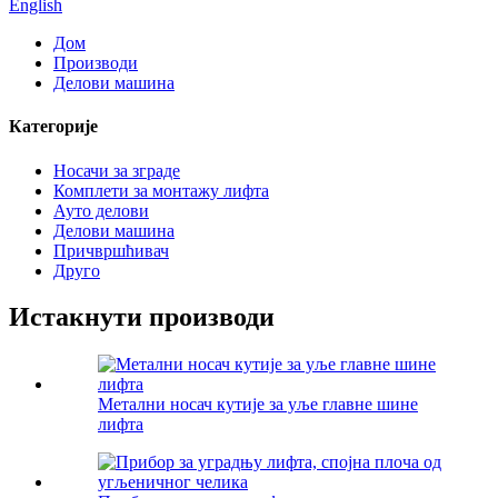
English
Дом
Производи
Делови машина
Категорије
Носачи за зграде
Комплети за монтажу лифта
Ауто делови
Делови машина
Причвршћивач
Друго
Истакнути производи
Метални носач кутије за уље главне шине
лифта