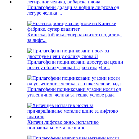
Прилагођени додаци за вођице лифтова од
легуре челика ...
Кинеска фабрика супер квалитета водилица
за лифт...
Прилагођени поцинковани двоструки цевни
носач у облику слова Л, фиксирајући...
Прилагођени поцинковани угаони носач од
угљеничног челика за тешке услове рада
Хитачи лифтово окно, исплативо
поправљање металне шине...