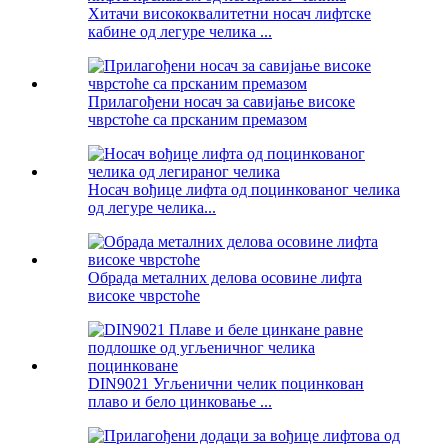
Хитачи висококвалитетни носач лифтске
кабине од легуре челика ...
Прилагођени носач за савијање високе
чврстоће са прсканим премазом
Носач вођице лифта од поцинкованог челика
од легуре челика...
Обрада металних делова осовине лифта
високе чврстоће
DIN9021 Угљенични челик поцинкован
плаво и бело цинковање ...